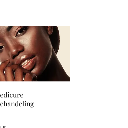
edicure
ehandeling
uur