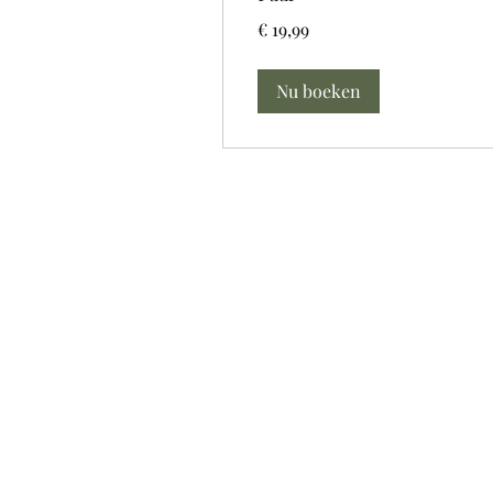
19,99
€ 19,99
euro
Nu boeken