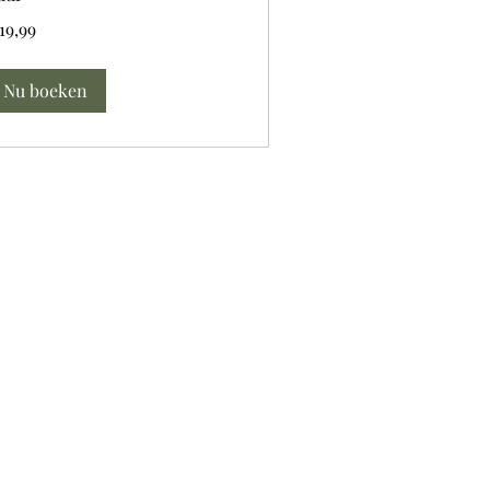
,99
19,99
ro
Nu boeken