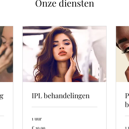
Onze diensten
ng
IPL behandelingen
P
b
1 uur
19,99
1 
€ 19,99
euro